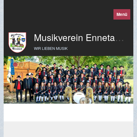
Menü
Musikverein Ennetach e. V.
WIR LIEBEN MUSIK
Fasnetsband(e) Annada