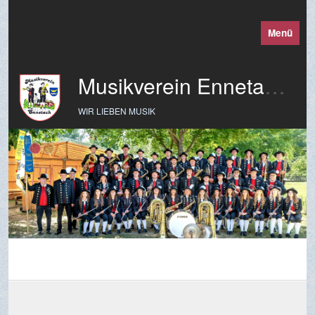
Menü
Musikverein Ennetach e. V.
WIR LIEBEN MUSIK
Fasnetsband(e) Annada