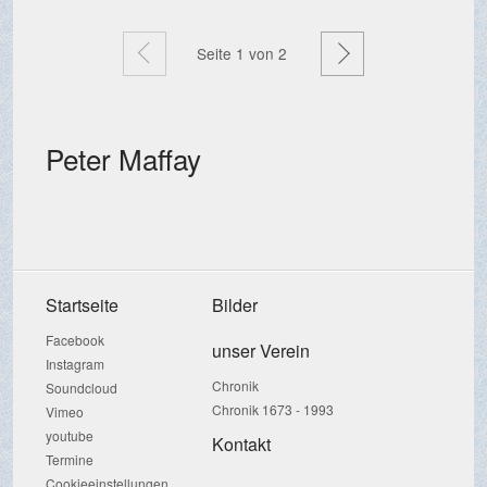
Zurück
Weiter
Seite
1
von 2
Peter Maffay
Startseite
Bilder
Facebook
unser Verein
Instagram
Chronik
Soundcloud
Chronik 1673 - 1993
Vimeo
youtube
Kontakt
Termine
Cookieeinstellungen