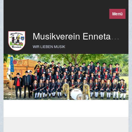
Menü
Musikverein Ennetach e. V.
WIR LIEBEN MUSIK
Fasnetsband(e) Annada